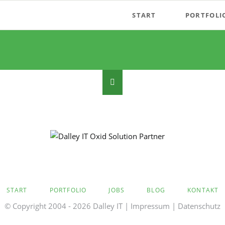
START
PORTFOLI
Dalley IT ist Oxid Solution
Partner aus Stuttgart
AVIGATION
START
PORTFOLIO
JOBS
BLOG
KONTAKT
ÜBERSPRINGEN
© Copyright 2004 - 2026 Dalley IT |
Impressum
|
Datenschutz