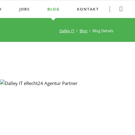
Navigation
O
JOBS
BLOG
KONTAKT
überspringen
Kontakt
Dalley IT
Blog
Blog Details
Support